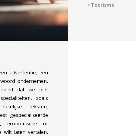
• Toerisme
en advertentie, een
ntwoord ondernemen,
lgebied dat we niet
ecialiteiten, zoals
zakelijke teksten,
st gespecialiseerde
he, economische of
 wilt laten vertalen,