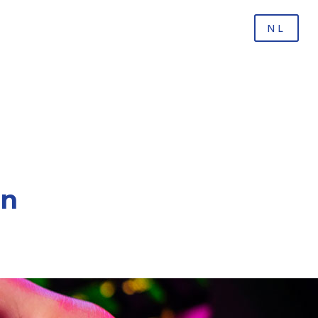
NL
en