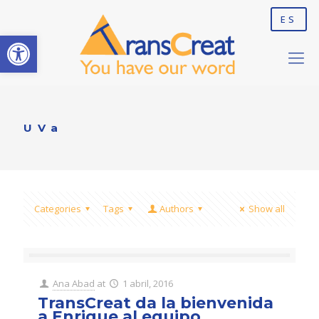
ES
Abrir barra de herramientas
UVa
Categories
Tags
Authors
Show all
Ana Abad
at
1 abril, 2016
TransCreat da la bienvenida
a Enrique al equipo