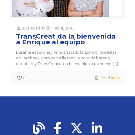
Ana Abad
at
1 abril, 2016
TransCreat da la bienvenida
a Enrique al equipo
Durante estos días, hemos estado lanzando indirectas
en Facebook, pero ya ha llegado la hora de hacerlo
oficial. ¡Hoy TransCreat da la bienvenida a un nuevo
[…]
0
Read more