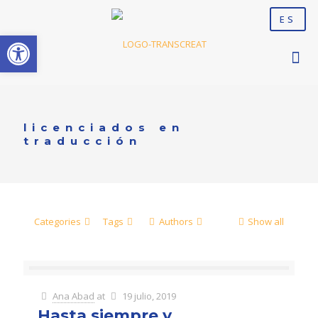
ES
Abrir barra de herramientas
licenciados en
traducción
Categories
Tags
Authors
Show all
Ana Abad
at
19 julio, 2019
Hasta siempre y