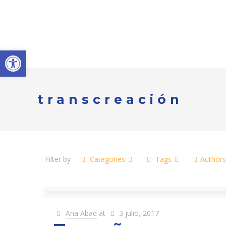
Abrir barra de herramientas
transcreación
Filter by
Categories
Tags
Author
Ana Abad
at
3 julio, 2017