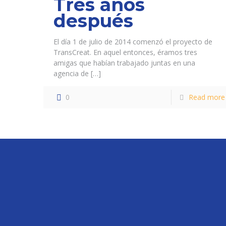
Tres años
después
El día 1 de julio de 2014 comenzó el proyecto de
TransCreat. En aquel entonces, éramos tres
amigas que habían trabajado juntas en una
agencia de
[…]
0
Read more